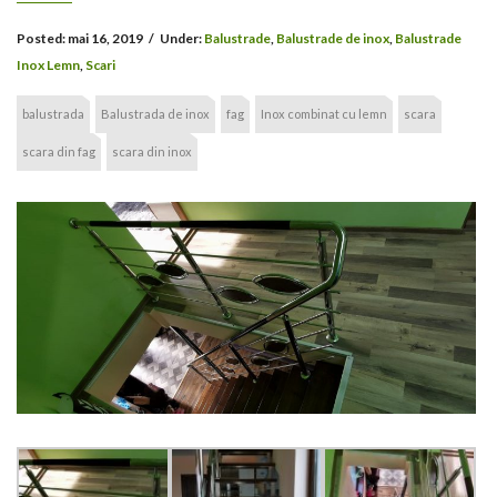
Posted:
mai 16, 2019
/
Under:
Balustrade
,
Balustrade de inox
,
Balustrade
Inox Lemn
,
Scari
balustrada
Balustrada de inox
fag
Inox combinat cu lemn
scara
scara din fag
scara din inox