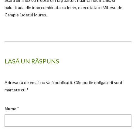
Scara din inox cu trepte din fag baituit nuanta nuc inchis, si
balustrada din inox combinata cu lemn, executata in Mihesu de
Campie judetul Mures.
LASĂ UN RĂSPUNS
Adresa ta de email nu va fi publicată.
Câmpurile obligatorii sunt
marcate cu
*
Nume
*