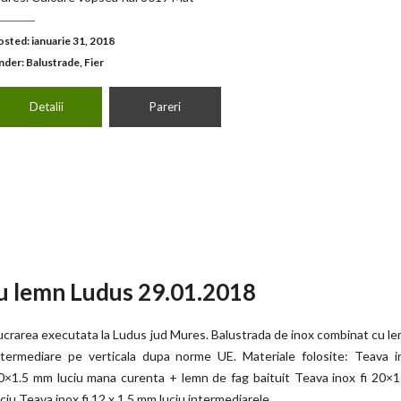
osted: ianuarie 31, 2018
nder:
Balustrade
,
Fier
Detalii
Pareri
u lemn Ludus 29.01.2018
ucrarea executata la Ludus jud Mures. Balustrada de inox combinat cu l
ntermediare pe verticala dupa norme UE. Materiale folosite: Teava i
0×1.5 mm luciu mana curenta + lemn de fag baituit Teava inox fi 20×
uciu Teava inox fi 12 x 1.5 mm luciu intermediarele.