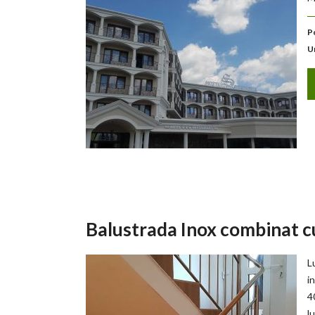
P
U
Balustrada Inox combinat c
L
i
4
l