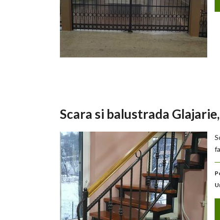
Scara si balustrada Glajari
S
f
P
U