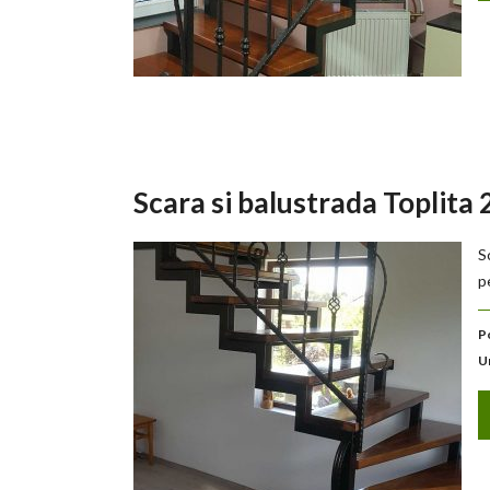
Scara si balustrada Toplita
S
p
P
U