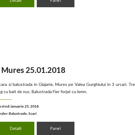
Detalii
Pareri
e, Mures 25.01.2018
cara si balustrada in Glajarie, Mures pe Valea Gurghiului in 3 urcari. Tr
ag cu bait de nuc. Balustrada Fier forjat cu lemn.
osted: ianuarie 25, 2018
nder:
Balustrade
,
Scari
Detalii
Pareri