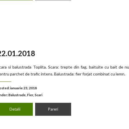
 22.01.2018
cara si balustrada Toplita. Scara: trepte din fag, baituite cu bait de nu
entru parchet de trafic intens. Balustrada: fier forjat combinat cu lemn.
osted: ianuarie 23, 2018
nder:
Balustrade
,
Fier
,
Scari
Detalii
Pareri