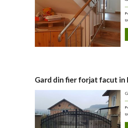
P
U
Gard din fier forjat facut i
G
P
U