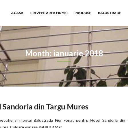
ACASA
PREZENTAREA FIRMEI
PRODUSE
BALUSTRADE
Month: ianuarie 2018
l Sandoria din Targu Mures
xecutie si montaj Balustrada Fier Forjat pentru Hotel Sandoria din 
ures. Culoare vopsea Ral 8019 Mat