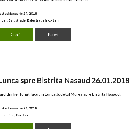
osted: ianuarie 29, 2018
nder:
Balustrade
,
Balustrade Inox Lemn
Detalii
Pareri
n Lunca spre Bistrita Nasaud 26.01.201
ard din fier forjat facut in Lunca Judetul Mures spre Bistrita Nasaud.
osted: ianuarie 26, 2018
nder:
Fier
,
Garduri