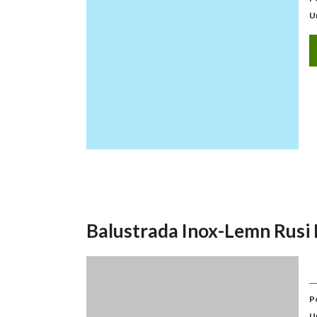
U
Balustrada Inox-Lemn Rusi
P
U