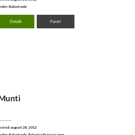
nder:
Balustrade
Detalii
Pareri
 Munti
osted: august 28, 2012
nder:
Balustrade
,
Balustrade Inox Lemn